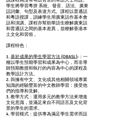
該課程為沒有粵語背景的華語人士而設。
學生將學習粵拼 系統、發音、語法、廣東
話詞彙、句型及表達方式。課程以普通話
和粵語授課，訓練學生用廣東話作基本會
話和演講。課程亦幫助華語生瞭解廣東話
和普通話之間的基本差異，並瞭解香港本
土文化和習俗 。
課程特色：
1.
基於成果的學生學習方法 (OBASL)
:：一
種以學生預期學習和成果為中心，而非導
師預期教授和執行的內容為中心的課程及
教學設計方法。
2. 與擁有中文、文化或其他相關領域專業
知識的經驗豐富的中文教師學習：接受他
們的指導和見解。
3. 教學方式：運用多元的教學方法來增進
文化意識，並滿足來自不同語言及文化背
景的學生的需求。
4. 學習模式：提供專為滿足學生需求而設
計的多種學習模式（面對面/線上/混
合）。
5. 社區融入與文化提升：