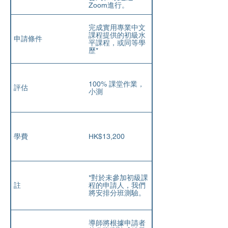
Zoom進行。
完成實用專業中文
課程提供的初級水
申請條件
平課程，或同等學
歷*
100% 課堂作業，
評估
小測
學費
HK$13,200
*對於未參加初級課
註
程的申請人，我們
將安排分班測驗。
導師將根據申請者