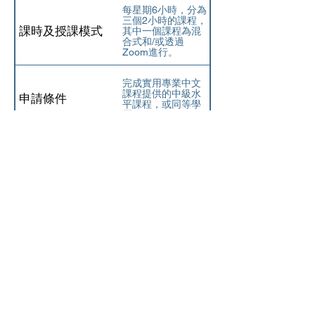
每星期6小時，分為
三個2小時的課程，
課時及授課模式
其中一個課程為混
合式和/或透過
Zoom進行。
完成實用專業中文
課程提供的中級水
申請條件
平課程，或同等學
歷*
100% 課堂作業，
評估
小測
學費
HK$14,400
*對於未參加初級/中
級課程的申請人，
註
我們將安排分班測