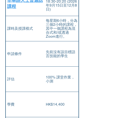
非華語人士普通話
18:30-20:20 (2026
年9⽉15⽇⾄12⽉8
課程
⽇)
每星期6小時，分為
三個2小時的課程，
課時及授課模式
其中一個課程為混
合式和/或透過
Zoom進行。
先前沒有該目標語
申請條件
言技能的學生
100% 課堂作業，
評估
小測
學費
HK$14,400