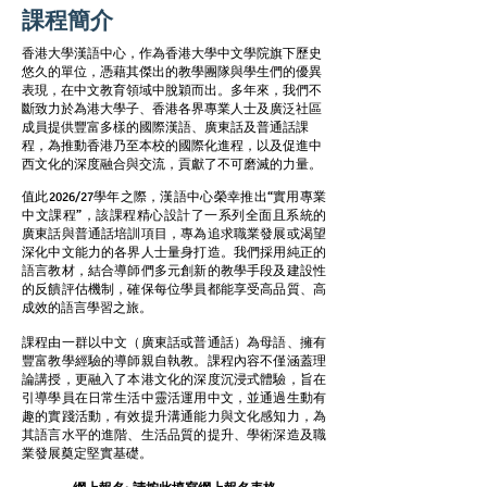
業中
業中
課程簡介
​​香港大學漢語中心，作為香港大學中文學院旗下歷史
悠久的單位，憑藉其傑出的教學團隊與學生們的優異
表現，在中文教育領域中脫穎而出。多年來，我們不
斷致力於為港大學子、香港各界專業人士及廣泛社區
成員提供豐富多樣的國際漢語、廣東話及普通話課
程，為推動香港乃至本校的國際化進程，以及促進中
西文化的深度融合與交流，貢獻了不可磨滅的力量。
值此2026/27學年之際，漢語中心榮幸推出“實用專業
中文課程”，該課程精心設計了一系列全面且系統的
廣東話與普通話培訓項目，專為追求職業發展或渴望
深化中文能力的各界人士量身打造。我們採用純正的
話和普
話和普
語言教材，結合導師們多元創新的教學手段及建設性
的反饋評估機制，確保每位學員都能享受高品質、高
成效的語言學習之旅。
課程由一群以中文（廣東話或普通話）為母語、擁有
豐富教學經驗的導師親自執教。課程內容不僅涵蓋理
論講授，更融入了本港文化的深度沉浸式體驗，旨在
引導學員在日常生活中靈活運用中文，並通過生動有
趣的實踐活動，有效提升溝通能力與文化感知力，為
其語言水平的進階、生活品質的提升、學術深造及職
業發展奠定堅實基礎。