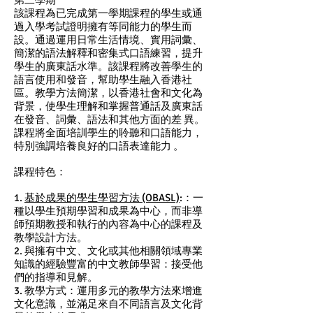
第二學期
該課程為已完成第一學期課程的學生或通
過入學考試證明擁有等同能力的學生而
設。通過運用日常生活情境、實用詞彙、
簡潔的語法解釋和密集式口語練習，提升
學生的廣東話水準。該課程將改善學生的
語言使用和發音，幫助學生融入香港社
區。教學方法簡潔，以香港社會和文化為
背景，使學生理解和掌握普通話及廣東話
在發音、詞彙、語法和其他方面的差 異。
課程將全面培訓學生的聆聽和口語能力，
特別強調培養良好的口語表達能力 。
課程特色：
1.
基於成果的學生學習方法 (OBASL)
:：一
種以學生預期學習和成果為中心，而非導
師預期教授和執行的內容為中心的課程及
教學設計方法。
2. 與擁有中文、文化或其他相關領域專業
知識的經驗豐富的中文教師學習：接受他
們的指導和見解。
3. 教學方式：運用多元的教學方法來增進
文化意識，並滿足來自不同語言及文化背