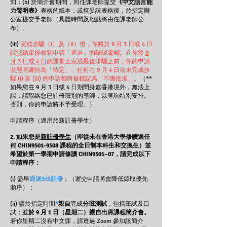
知；(b) 於簡介會期間，向任課老師提交
《中文語言能
力聲明表》
表格的紙本；或填妥該表格後，於指定辦
公室提交予老師（具體時間及地點將由任課老師公
布）。
(iii)
完成步驟（i）及（ii）後，你將於 9 月 3 日或 4 日
課堂結束後收到申請「通過」的確認電郵。在你於
9
月 3 日或 4 日
的課堂上完成最後步驟之前，你的申請
狀態將維持為「待定」。任何在 9 月 4 日前未完成步
驟 (i) 至 (iii) 的申請都將被標記為「不獲批准」。
（
**
如果您在 9 月 3 日或 4 日期間身處香港境外，無法上
課，請聯絡您已註冊班別的導師，以查詢特別安排。
否則，你的申請將不予受理。）
申請程序（適用於新註冊學生）
2. 如果您是
新註冊學生
（即從未在香港大學修讀過任
何 CHIN9501-9508 課程的全日制本科生和交換生）並
希望於第一學期申請修讀 CHIN9501–07，請完成以下
申請程序
​：
(i) 盡早
通過SIS註冊
；（遲交申請將會降低錄取優先
順序）；
(ii) 請於指定時間
*
親自
完成
分班測試
，包括筆試及口
試；並
於 9 月 1 日（星期二）親自出席課程簡介會。
若你星期二沒有中文課，請透過 Zoom 參加該簡介