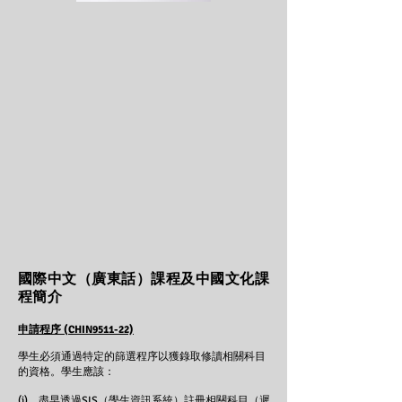
國際中文（廣東話）課程及中國文化課
程簡介
申請程序 (CHIN9511-22)
​學生必須通過特定的篩選程序以獲錄取修讀相關科目
的資格。學生應該：
(i) 盡早透過SIS（學生資訊系統）註冊相關科目（遲