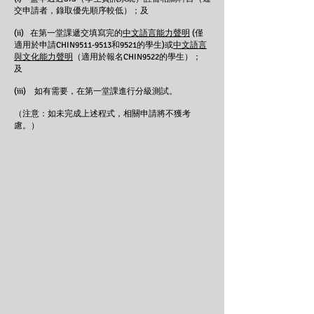
交申請者，錄取優先順序較低）；及
(ii) 在第一堂課遞交填寫完的
中文語言能力聲明
(僅
適用於申請CHIN9511-9513和9521的學生)或
中文語言
與文化能力聲明
（適用於報名CHIN9522的學生）；
及
(iii) 如有需要，在第一堂課進行分級測試。
（注意：如未完成上述程式，相關申請將不獲考
慮。）