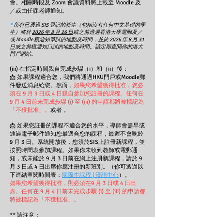
會。相關時段及 Zoom 會議資料將上載至 Moodle 及
／或由任課老師通知。
*
所有已透過 SIS 登記的新生（包括沒有任何中文基礎的學
生）將於
2026 年 8 月 26 日
或之前透過香港大學電郵及／
或 Moodle 獲通知筆試的地點及時間，並於
2026 年 8 月 31
日
或之前獲通知口試的地點及時間。請定期查閱你的港大
門戶網站。
(iii) 在指定時間親自完成步驟（i）和（ii）後：
📩
如果課程適合您，我們將通過HKU門戶或Moodle郵
件發送消息給您。然而，
如果您希望獲得批准，您必
須在 9 月 3 日或 4 日親自參加您註冊的課程。
任何在
9 月 4 日前未完成步驟 (i) 至 (iii) 的申請都將被標記為
「不獲批准」。
或者，
📩
如果您註冊的課程不適合您的水平，導師會盡早或
通過電子郵件通知您最適合您的課程，最遲不會晚於
9 月 3 日。系統開放後，您須於SIS上註冊新課程，並
按照時間表參加課程。如果你未收到教師或電郵通
知，或未能於 9 月 3 日前在網上注册新課程，請於 9
月 3 日或 4 日出席你應注册的新班別。（你可透過以
下連結查閱時間表：
國際生課程 | 漢語中心
）。
如果您希望獲得批准，則必須在9 月 3 日或 4 日出
席。任何在 9 月 4 日前未完成步驟 (i) 至 (iii) 的申請都
將被標記為「不獲批准」。
** 請注意：