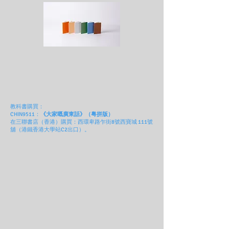
教科書購買：
CHIN9511：
《大家嘅廣東話》（粤拼版）
在三聯書店（香港）購買：西環卑路乍街8號西寶城 111號
舖（港鐵香港大學站C2出口）。