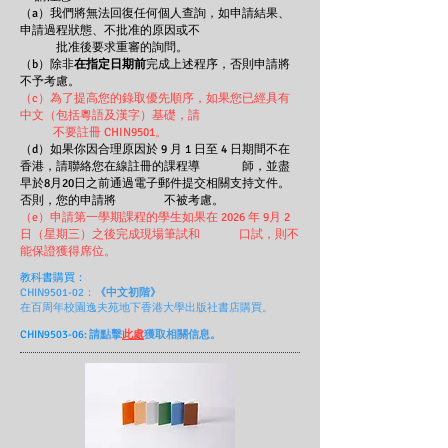
（a）我們將無法回復任何個人查詢，如申請結果、
申請過程狀態、不批准的原因或不
批准後要求重審的詢問。
（b）除非
在指定日期前
完成上述程序，否則申請將
不予考慮。
（c）為了提高您的錄取優先順序，如果您已經具有
中文（包括粵語及漢字）基礎，請
不要註冊 CHIN9501。
（d）如果你因合理原因於 9 月 1 日至 4 日期間不在
香港，請聯絡您在線註冊的課程導 師，並盡
早於8月20日之前通過電子郵件提交相關支持文件。
否則，您的申請將 不被考慮。
（e）申請第一學期課程的學生如果在 2026 年 9月 2
日（星期三）之後完成現場筆試和 口試，則不
能保證獲得席位。
教科書購買：
CHIN9501-02：
《中文初階》
在百周年校園逸夫苑地下香港大學出版社書店購買。
CHIN9503-06:
請點擊
此處
獲取相關信息。